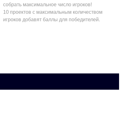
собрать максимальное число игроков!
10 проектов с максимальным количеством
игроков добавят баллы для победителей.