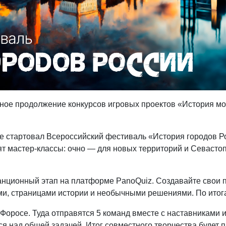
ное продолжение конкурсов игровых проектов «История мо
те стартовал Всероссийский фестиваль «История городов Ро
т мастер-классы: очно — для новых территорий и Севастоп
танционный этап на платформе PanoQuiz. Создавайте свои 
ми, страницами истории и необычными решениями. По итог
Форосе. Туда отправятся 5 команд вместе с наставниками 
ся над общей задачей. Итог совместного творчества будет 