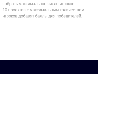
собрать максимальное число игроков!
10 проектов с максимальным количеством
игроков добавят баллы для победителей.