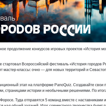
ное продолжение конкурсов игровых проектов «История мо
те стартовал Всероссийский фестиваль «История городов Ро
т мастер-классы: очно — для новых территорий и Севастоп
танционный этап на платформе PanoQuiz. Создавайте свои 
ми, страницами истории и необычными решениями. По итог
Форосе. Туда отправятся 5 команд вместе с наставниками 
ся над общей задачей. Итог совместного творчества будет 